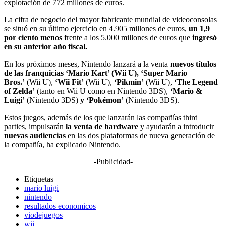
explotación de 772 millones de euros.
La cifra de negocio del mayor fabricante mundial de videoconsolas
se situó en su último ejercicio en 4.905 millones de euros,
un 1,9
por ciento menos
frente a los 5.000 millones de euros que
ingresó
en su anterior año fiscal.
En los próximos meses, Nintendo lanzará a la venta
nuevos títulos
de las franquicias ‘Mario Kart’ (Wii U), ‘Super Mario
Bros.’
(Wii U),
‘Wii Fit’
(Wii U),
‘Pikmin’
(Wii U),
‘The Legend
of Zelda’
(tanto en Wii U como en Nintendo 3DS),
‘Mario &
Luigi’
(Nintendo 3DS)
y ‘Pokémon’
(Nintendo 3DS).
Estos juegos, además de los que lanzarán las compañías third
parties, impulsarán
la venta de hardware
y ayudarán a introducir
nuevas audiencias
en las dos plataformas de nueva generación de
la compañía, ha explicado Nintendo.
-Publicidad-
Etiquetas
mario luigi
nintendo
resultados economicos
viodejuegos
wii