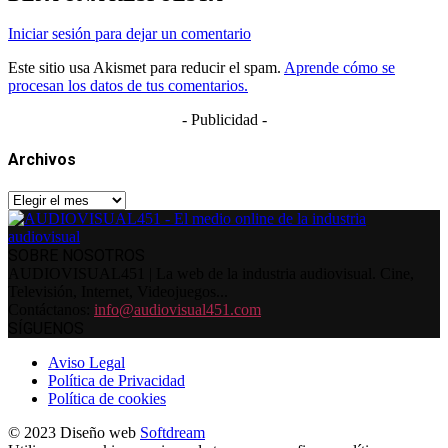
Iniciar sesión para dejar un comentario
Este sitio usa Akismet para reducir el spam.
Aprende cómo se
procesan los datos de tus comentarios.
- Publicidad -
Archivos
Archivos
SOBRE NOSOTROS
AUDIOVISUAL451 | La web de la industria audiovisual. Cine,
Televisión, Internet, Videojuegos...
Contáctanos:
info@audiovisual451.com
SÍGUENOS
Aviso Legal
Política de Privacidad
Política de cookies
© 2023 Diseño web
Softdream