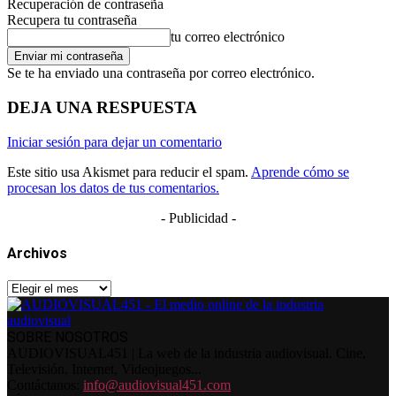
Recuperación de contraseña
Recupera tu contraseña
tu correo electrónico
Se te ha enviado una contraseña por correo electrónico.
DEJA UNA RESPUESTA
Iniciar sesión para dejar un comentario
Este sitio usa Akismet para reducir el spam.
Aprende cómo se
procesan los datos de tus comentarios.
- Publicidad -
Archivos
Archivos
SOBRE NOSOTROS
AUDIOVISUAL451 | La web de la industria audiovisual. Cine,
Televisión, Internet, Videojuegos...
Contáctanos:
info@audiovisual451.com