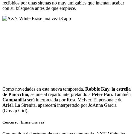
recibidos por unas sirenas no muy amigables que intentan acabar
con su búsqueda antes de que empiece.
Como novedades en esta nueva temporada,
Robbie Kay, la estrella
de Pinocchio
, se une al reparto interpretando a
Peter Pan
. También
Campanilla
será interpretada por Rose McIver. El personaje de
Ariel
, La Sirenita, aparecerá interpretado por JoAnna Garcia
(Gossip Girl).
Concurso ‘Érase una vez’
Con motivo del estreno de esta nueva temporada, AXN White ha