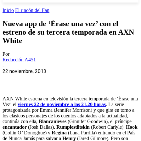
Inicio
El rincón del Fan
Nueva app de ‘Érase una vez’ con el
estreno de su tercera temporada en AXN
White
Por
Redacción A451
-
22 noviembre, 2013
AXN White estrena en televisión la tercera temporada de ‘Érase una
Vez’ el
viernes 22 de noviembre a las 21.20 horas
. La serie
protagonizada por Emma (Jennifer Morrison) y que gira en torno a
los clásicos personajes de los cuentos adaptados a la actualidad,
continúa con ella,
Blancanieves
(Ginnifer Goodwin), el p
r
íncipe
encantador
(Josh Dallas),
Rumplestiltskin
(Robert Carlyle),
Hook
(Collin O’ Donoghue) y
Regina
(Lana Parrilla) entrando en el País
de Nunca Jamás para salvar a
Henry
(Jared Gilmore). Pero son