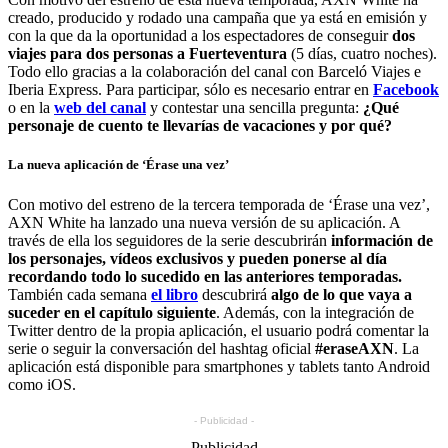
creado, producido y rodado una campaña que ya está en emisión y
con la que da la oportunidad a los espectadores de conseguir
dos
viajes para dos personas a Fuerteventura
(5 días, cuatro noches).
Todo ello gracias a la colaboración del canal con Barceló Viajes e
Iberia Express. Para participar, sólo es necesario entrar en
Facebook
o en la
web del canal
y contestar una sencilla pregunta:
¿Qué
personaje de cuento te llevarías de vacaciones y por qué?
La nueva aplicación de ‘Érase una vez’
Con motivo del estreno de la tercera temporada de ‘Érase una vez’,
AXN White ha lanzado una nueva versión de su aplicación. A
través de ella los seguidores de la serie descubrirán
información de
los personajes, vídeos exclusivos y pueden ponerse al día
recordando todo lo sucedido en las anteriores temporadas.
También cada semana
el libro
descubrirá
algo de lo que vaya a
suceder en el capítulo siguiente
. Además, con la integración de
Twitter dentro de la propia aplicación, el usuario podrá comentar la
serie o seguir la conversación del hashtag oficial
#eraseAXN
. La
aplicación está disponible para smartphones y tablets tanto Android
como iOS.
- Publicidad -
-Publicidad-