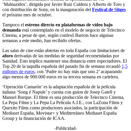
‘Malnazidos’, dirigida por Javier Ruiz Caldera y Alberto de Toro y
con distribución de Sony, en la inauguración del
Festival de Sitges
el próximo mes de octubre.
Tampoco el
estreno directo en plataformas de vídeo bajo
demanda
está contemplado en el modelo de negocio de Telecinco
Cinema, a pesar de que, según confesó Barrois hace algunas
semanas a este medio, han recibido ofertas.
Las salas de cine están abiertas en toda España con limitaciones de
aforo
derivadas de las medidas de seguridad recomendadas por
Sanidad. Esto implica mantener una distancia entre espectadores. El
Top 20 de la taquilla española del pasado fin de semana recaudó
1,5
millones de euros
, con ‘Padre no hay más que uno 2’ acaparando
algo menos de 900.000 euros en su tercera semana en cartelera.
‘Operación Camarón’ es la adaptación española de la película
italiana ‘Song é Napule’ y cuenta con guion de Josep Gatell y
Manuel Burque. El filme es una producción de Telecinco Cinema,
La Pepa Films y La Pepa La Película A.I.E., con LaZona Films y
Quexito Films como productores asociados, la participación de
Mediaset España, Movistar+ y Mediterráneo Mediaset España
Group y la financiación de ICAA.
-Publicidad-