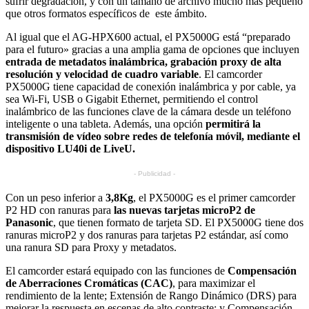
sufrir degradación, y con un tamaño de archivo mucho más pequeño
que otros formatos específicos de este ámbito.
Al igual que el AG-HPX600 actual, el PX5000G está “preparado
para el futuro» gracias a una amplia gama de opciones que incluyen
entrada de metadatos inalámbrica, grabación proxy de alta
resolución y velocidad de cuadro variable
. El camcorder
PX5000G tiene capacidad de conexión inalámbrica y por cable, ya
sea Wi-Fi, USB o Gigabit Ethernet, permitiendo el control
inalámbrico de las funciones clave de la cámara desde un teléfono
inteligente o una tableta. Además, una opción
permitirá la
transmisión de vídeo sobre redes de telefonía móvil, mediante el
dispositivo LU40i de LiveU.
- Publicidad -
Con un peso inferior a
3,8Kg
, el PX5000G es el primer camcorder
P2 HD con ranuras para
las nuevas tarjetas microP2 de
Panasonic
, que tienen formato de tarjeta SD. El PX5000G tiene dos
ranuras microP2 y dos ranuras para tarjetas P2 estándar, así como
una ranura SD para Proxy y metadatos.
El camcorder estará equipado con las funciones de
Compensación
de Aberraciones Cromáticas (CAC)
, para maximizar el
rendimiento de la lente; Extensión de Rango Dinámico (DRS) para
mejorar la respuesta en escenas de alto contraste; y Compensación