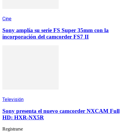
Cine
Sony amplía su serie FS Super 35mm con la
incorporación del camcorder FS7 II
Televisión
Sony presenta el nuevo camcorder NXCAM Full
HD: HXR-NX5R
Registrarse