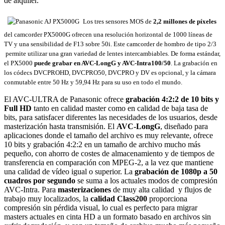
de alquiler.
Los tres sensores MOS de
2,2 millones de píxeles
del camcorder PX5000G ofrecen una resolución horizontal de 1000 líneas de
TV y una sensibilidad de F13 sobre 50i. Este camcorder de hombro de tipo 2/3
permite utilizar una gran variedad de lentes intercambiables. De forma estándar,
el PX5000
puede grabar en AVC-LongG y AVC-Intra100/50
. La grabación en
los códecs DVCPROHD, DVCPRO50, DVCPRO y DV es opcional, y la cámara
conmutable entre 50 Hz y 59,94 Hz para su uso en todo el mundo.
El AVC-ULTRA de Panasonic ofrece
grabación 4:2:2 de 10 bits y
Full HD
tanto en calidad master como en calidad de baja tasa de
bits, para satisfacer diferentes las necesidades de los usuarios, desde
masterización hasta transmisión. El
AVC-LongG
, diseñado para
aplicaciones donde el tamaño del archivo es muy relevante, ofrece
10 bits y grabación 4:2:2 en un tamaño de archivo mucho más
pequeño, con ahorro de costes de almacenamiento y de tiempos de
transferencia en comparación con MPEG-2, a la vez que mantiene
una calidad de vídeo igual o superior. La
grabación de 1080p a 50
cuadros por segundo
se suma a los actuales modos de compresión
AVC-Intra. Para
masterizaciones
de muy alta calidad y flujos de
trabajo muy localizados, la
calidad Class200
proporciona
compresión sin pérdida visual, lo cual es perfecto para migrar
masters actuales en cinta HD a un formato basado en archivos sin