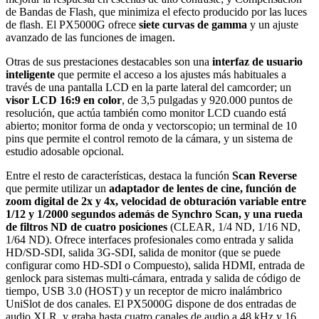
de Bandas de Flash, que minimiza el efecto producido por las luces
de flash. El PX5000G ofrece
siete curvas de gamma
y un ajuste
avanzado de las funciones de imagen.
Otras de sus prestaciones destacables son una
interfaz de usuario
inteligente
que permite el acceso a los ajustes más habituales a
través de una pantalla LCD en la parte lateral del camcorder; un
visor LCD 16:9 en color
, de 3,5 pulgadas y 920.000 puntos de
resolución, que actúa también como monitor LCD cuando está
abierto; monitor forma de onda y vectorscopio; un terminal de 10
pins que permite el control remoto de la cámara, y un sistema de
estudio adosable opcional.
Entre el resto de características, destaca la función
Scan Reverse
que permite utilizar un
adaptador de lentes de cine, función de
zoom digital de 2x y 4x, velocidad de obturación variable entre
1/12 y 1/2000 segundos además de Synchro Scan, y una rueda
de filtros ND de cuatro posiciones
(CLEAR, 1/4 ND, 1/16 ND,
1/64 ND). Ofrece interfaces profesionales como entrada y salida
HD/SD-SDI, salida 3G-SDI, salida de monitor (que se puede
configurar como HD-SDI o Compuesto), salida HDMI, entrada de
genlock para sistemas multi-cámara, entrada y salida de código de
tiempo, USB 3.0 (HOST) y un receptor de micro inalámbrico
UniSlot de dos canales. El PX5000G dispone de dos entradas de
audio XLR, y graba hasta cuatro canales de audio a 48 kHz y 16