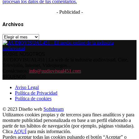
procesan los datos de tus comentarios.
- Publicidad -
Archivos
Archivos
SOBRE NOSOTROS
AUDIOVISUAL451 | La web de la industria audiovisual. Cine,
Televisión, Internet, Videojuegos...
Contáctanos:
info@audiovisual451.com
SÍGUENOS
Aviso Legal
Política de Privacidad
Política de cookies
© 2023 Diseño web
Softdream
Utilizamos cookies propias y de terceros para fines analíticos y para
mostrarte publicidad personalizada en base a un perfil elaborado a
partir de tus hábitos de navegación (por ejemplo, páginas visitadas).
Clica
AQUÍ
para más información.
Puedes aceptar todas las cookies pulsando el botón “Aceptar” o