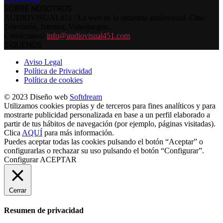
SOBRE NOSOTROS
AUDIOVISUAL451 | La web de la industria audiovisual. Cine,
Televisión, Internet, Videojuegos...
Contáctanos:
info@audiovisual451.com
SÍGUENOS
Aviso Legal
Política de Privacidad
Política de cookies
© 2023 Diseño web
Softdream
Utilizamos cookies propias y de terceros para fines analíticos y para
mostrarte publicidad personalizada en base a un perfil elaborado a
partir de tus hábitos de navegación (por ejemplo, páginas visitadas).
Clica
AQUÍ
para más información.
Puedes aceptar todas las cookies pulsando el botón “Aceptar” o
configurarlas o rechazar su uso pulsando el botón “Configurar”.
Configurar
ACEPTAR
Cerrar
Resumen de privacidad