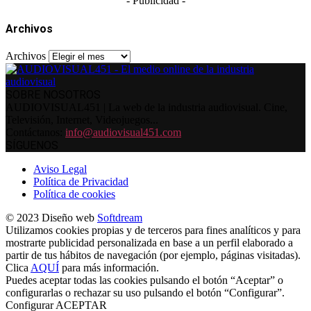
- Publicidad -
Archivos
Archivos
SOBRE NOSOTROS
AUDIOVISUAL451 | La web de la industria audiovisual. Cine,
Televisión, Internet, Videojuegos...
Contáctanos:
info@audiovisual451.com
SÍGUENOS
Aviso Legal
Política de Privacidad
Política de cookies
© 2023 Diseño web
Softdream
Utilizamos cookies propias y de terceros para fines analíticos y para
mostrarte publicidad personalizada en base a un perfil elaborado a
partir de tus hábitos de navegación (por ejemplo, páginas visitadas).
Clica
AQUÍ
para más información.
Puedes aceptar todas las cookies pulsando el botón “Aceptar” o
configurarlas o rechazar su uso pulsando el botón “Configurar”.
Configurar
ACEPTAR