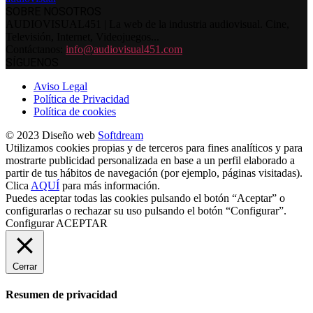
SOBRE NOSOTROS
AUDIOVISUAL451 | La web de la industria audiovisual. Cine,
Televisión, Internet, Videojuegos...
Contáctanos:
info@audiovisual451.com
SÍGUENOS
Aviso Legal
Política de Privacidad
Política de cookies
© 2023 Diseño web
Softdream
Utilizamos cookies propias y de terceros para fines analíticos y para
mostrarte publicidad personalizada en base a un perfil elaborado a
partir de tus hábitos de navegación (por ejemplo, páginas visitadas).
Clica
AQUÍ
para más información.
Puedes aceptar todas las cookies pulsando el botón “Aceptar” o
configurarlas o rechazar su uso pulsando el botón “Configurar”.
Configurar
ACEPTAR
Cerrar
Resumen de privacidad