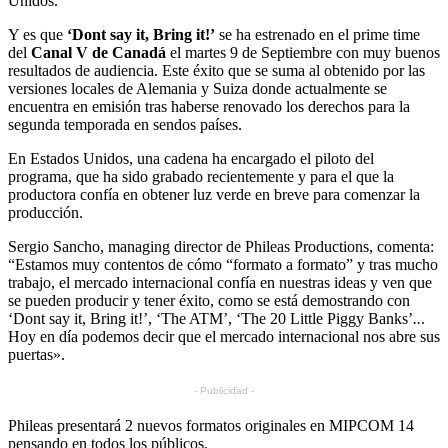
Unidos.
Y es que
‘Dont say it, Bring it!’
se ha estrenado en el prime time
del
Canal V de Canadá
el martes 9 de Septiembre con muy buenos
resultados de audiencia. Este éxito que se suma al obtenido por las
versiones locales de Alemania y Suiza donde actualmente se
encuentra en emisión tras haberse renovado los derechos para la
segunda temporada en sendos países.
En Estados Unidos, una cadena ha encargado el piloto del
programa, que ha sido grabado recientemente y para el que la
productora confía en obtener luz verde en breve para comenzar la
producción.
Sergio Sancho, managing director de Phileas Productions, comenta:
“Estamos muy contentos de cómo “formato a formato” y tras mucho
trabajo, el mercado internacional confía en nuestras ideas y ven que
se pueden producir y tener éxito, como se está demostrando con
‘Dont say it, Bring it!’, ‘The ATM’, ‘The 20 Little Piggy Banks’
..
.
Hoy en día podemos decir que el mercado internacional nos abre sus
puertas».
- Publicidad -
Phileas presentará 2 nuevos formatos originales en MIPCOM 14
pensando en todos los públicos.