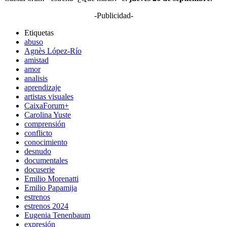
-Publicidad-
Etiquetas
abuso
Agnès López-Río
amistad
amor
analisis
aprendizaje
artistas visuales
CaixaForum+
Carolina Yuste
comprensión
conflicto
conocimiento
desnudo
documentales
docuserie
Emilio Morenatti
Emilio Papamija
estrenos
estrenos 2024
Eugenia Tenenbaum
expresión