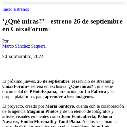
Inicio
Estrenos
‘¿Qué miras?’ – estreno 26 de septiembre
en CaixaForum+
Por
Marco Sánchez Sequera
-
23 septiembre, 2024
El próximo jueves,
26 de septiembre
, el servicio de streaming
CaixaForum+
estrena en exclusiva
‘¿Qué miras?’
, una serie
documental de
PHotoEspaña
, producida por
La Fábrica
y la
propia plataforma, para
aprender a leer imágenes
.
El proyecto, creado por
María Santoyo
, cuenta con la colaboración
de la agencia
Magnum Photos
y de un elenco de fotógrafos y
artistas visuales eminentes como
Joan Fontcuberta, Paloma
Navares, Emilio Morenatti y Tanit Plana
. A ellos se suman las
voces de distintos expertos como el paleontólogo
Juan Luis