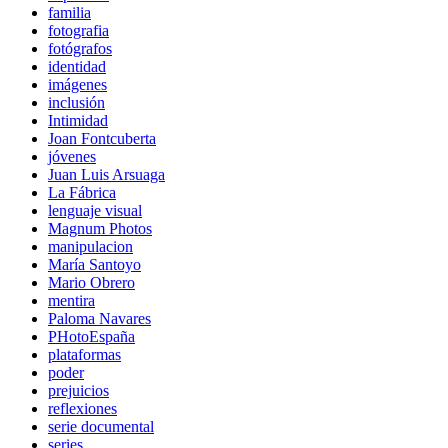
familia
fotografia
fotógrafos
identidad
imágenes
inclusión
Intimidad
Joan Fontcuberta
jóvenes
Juan Luis Arsuaga
La Fábrica
lenguaje visual
Magnum Photos
manipulacion
María Santoyo
Mario Obrero
mentira
Paloma Navares
PHotoEspaña
plataformas
poder
prejuicios
reflexiones
serie documental
series