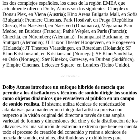
los dos complejos españoles, los cines de la región EMEA que
actualmente ofrecen Dolby Atmos son los siguientes: Cineplexx
Donau Plex, en Viena (Austria); Kino Arena Bulgaria Mall, en Sofía
(Bulgaria); Premiere Cinemas, Park Hostivař, en Praga (República
Checa); Bio Naestved, en Naestved (Dinamarca); Mégarama Pian
Medoc, en Burdeos (Francia); Pathé Wepler, en París (Francia);
Cinecittà, en Núremberg (Alemania); Traumpalast Backnang, en
Stuttgart (Alemania); JT Luxor Theater Hoogeveen, en Hoogeveen
(Holanda); JT Theatres Vlaardingen, en Róterdam (Holanda); SF
Kino Kristiansand, en Kristiansand (Noruega); SF Kino Sandvika,
en Oslo (Noruega); Ster Kinekor, Gateway, en Durban (Sudáfrica),
y Empire Cinemas, Leicester Square, en Londres (Reino Unido).
- Publicidad -
Dolby Atmos introduce un enfoque híbrido de mezcla que
permite a los diseñadores y técnicos de sonido dirigir los sonidos
como objetos dinámicos que envuelven al público en un campo
de sonido realista.
El sistema utiliza técnicas de renderización
adaptativas para mantener una integridad artística precisa con
respecto a la visión original del director a través de una amplia
variedad de formas y dimensiones del cine y de la distribución de los
altavoces. Es una solución de extremo a extremo que tiene en cuenta
todo el proceso de creación del contenido y reúne a técnicos de
mezcla de sonido, estudios, distribuidoras y exhibidores para