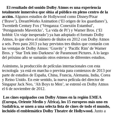
El resultado del sonido Dolby Atmos es una experiencia
totalmente inmersiva que sitúa al público en pleno centro de la
acción.
Algunos estudios de Hollywood como Disney/Pixar
(‘Brave’), DreamWorks Animation (‘El origen de los guardianes’),
Twentieth Century Fox (‘Venganza: Conexión Estambul’,
‘Persiguiendo Mavericks’, ‘La vida de Pi’) y Warner Bros. (‘El
hobbit: Un viaje inesperado’) ya han adoptado el formato Dolby
Atmos, lo que eleva el número de títulos en 2012 con Dolby Atmos
a seis. Pero para 2013 ya hay previstos tres títulos que contarán con
las ventajas de Dolby Atmos: ‘Gravity’ y ‘Pacific Rim’ de Warner
Bros. y ‘Star Trek into Darkness’ de Paramount Pictures. A lo largo
del próximo año se sumarán otros estrenos de diferentes estudios.
Asimismo, la producción de películas internacionales con esta
tecnología ya está en marcha o prevista para comienzos de 2013 por
parte de estudios de España, China, Francia, Alemania, India, Corea
y Reino Unido. En este sentido, la nueva película del director de
Singapur Jack Neo, ‘Ah Boys to Men’, se estrenó en Dolby Atmos
el 6 de noviembre de 2012.
Los cines equipados con Dolby Atmos en la región EMEA
(
Europa, Oriente Medio y África), los 15 europeos más uno en
Sudáfrica,
se unen a una selecta lista de cines de todo el mundo,
incluido el emblemático Dolby Theatre de Hollywood.
Junto a