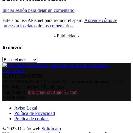
Iniciar sesión para dejar un comentario
Este sitio usa Akismet para reducir el spam.
Aprende cómo se
procesan los datos de tus comentarios.
- Publicidad -
Archivos
Archivos
SOBRE NOSOTROS
AUDIOVISUAL451 | La web de la industria audiovisual. Cine,
Televisión, Internet, Videojuegos...
Contáctanos:
info@audiovisual451.com
SÍGUENOS
Aviso Legal
Política de Privacidad
Política de cookies
© 2023 Diseño web
Softdream