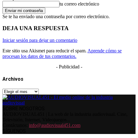
tu correo electrónico
Se te ha enviado una contraseña por correo electrónico.
DEJA UNA RESPUESTA
Iniciar sesión para dejar un comentario
Este sitio usa Akismet para reducir el spam.
Aprende cómo se
procesan los datos de tus comentarios.
- Publicidad -
Archivos
Archivos
SOBRE NOSOTROS
AUDIOVISUAL451 | La web de la industria audiovisual. Cine,
Televisión, Internet, Videojuegos...
Contáctanos:
info@audiovisual451.com
SÍGUENOS