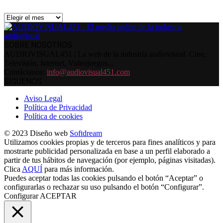
Archivos
SOBRE NOSOTROS
AUDIOVISUAL451 | La web de la industria audiovisual. Cine,
Televisión, Internet, Videojuegos...
Contáctanos:
info@audiovisual451.com
SÍGUENOS
Aviso Legal
Política de Privacidad
Política de cookies
© 2023 Diseño web
Softdream
Utilizamos cookies propias y de terceros para fines analíticos y para
mostrarte publicidad personalizada en base a un perfil elaborado a
partir de tus hábitos de navegación (por ejemplo, páginas visitadas).
Clica
AQUÍ
para más información.
Puedes aceptar todas las cookies pulsando el botón “Aceptar” o
configurarlas o rechazar su uso pulsando el botón “Configurar”.
Configurar
ACEPTAR