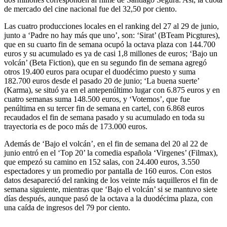
de mercado del cine nacional fue del 32,50 por ciento.
Las cuatro producciones locales en el ranking del 27 al 29 de junio,
junto a ‘Padre no hay más que uno’, son: ‘Sirat’ (BTeam Picgtures),
que en su cuarto fin de semana ocupó la octava plaza con 144.700
euros y su acumulado es ya de casi 1,8 millones de euros; ‘Bajo un
volcán’ (Beta Fiction), que en su segundo fin de semana agregó
otros 19.400 euros para ocupar el duodécimo puesto y suma
182.700 euros desde el pasado 20 de junio; ‘La buena suerte’
(Karma), se situó ya en el antepenúltimo lugar con 6.875 euros y en
cuatro semanas suma 148.500 euros, y ‘Votemos’, que fue
penúltima en su tercer fin de semana en cartel, con 6.868 euros
recaudados el fin de semana pasado y su acumulado en toda su
trayectoria es de poco más de 173.000 euros.
Además de ‘Bajo el volcán’, en el fin de semana del 20 al 22 de
junio entró en el ‘Top 20’ la comedia española ‘Virgenes’ (Filmax),
que empezó su camino en 152 salas, con 24.400 euros, 3.550
espectadores y un promedio por pantalla de 160 euros. Con estos
datos desapareció del ranking de los veinte más taquilleros el fin de
semana siguiente, mientras que ‘Bajo el volcán’ si se mantuvo siete
días después, aunque pasó de la octava a la duodécima plaza, con
una caída de ingresos del 79 por ciento.