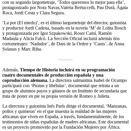
con su segundo largometraje, ‘Todos queremos lo mejor para ella’,
protagonizado por Nora Navas,Valeria Bertuccelli, Pau Durá, Ágata
Roca, Jordi Costa y Clara Segura.
‘La por (El miedo)’, es el último largometraje del director, guionista
y productor Jordi Cadena, basado en la novela ‘M’ de Lolita Bosch
y protagonizada por Igor Szpakowski, Roser Camí, Ramón
Madaula y Alicia Falcó. La Sección Oficial incluirá además dos
cortometrajes: ‘Nadador’, de Dani de la Orden y ‘Canis’, de Anna
Solanas y Marc Riba.
- Publicidad -
Además,
Tiempo de Historia incluirá en su programación
cuatro documentales de producción española y una
coproducción alemana.
La directora salmantina Isabel de Ocampo
participará con ‘Piratas y libélulas’, documental que retrata a un
grupo de alumnos payos y gitanos de un Instituto de secundaria que
trata de poner en pie su propia versión de Romeo y Julieta.
La directora y guionista Inés París dirige el documental, ‘Manzanas,
pollos y quimeras’ en el que muestra la realidad de las mujeres
africanas que viven en España, a través, fundamentalmente, de los
testimonios de niñas españolas de madres africanas. Este documental
es un proyecto promovido por la Fundación Mujeres por África.