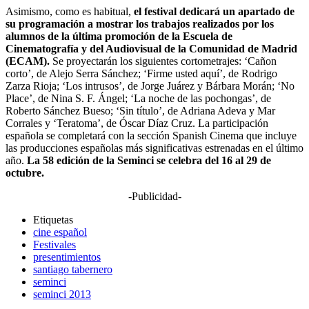
Asimismo, como es habitual,
el festival dedicará un apartado de
su programación a mostrar los trabajos realizados por los
alumnos de la última promoción de la Escuela de
Cinematografía y del Audiovisual de la Comunidad de Madrid
(ECAM).
Se proyectarán los siguientes cortometrajes: ‘Cañon
corto’, de Alejo Serra Sánchez; ‘Firme usted aquí’, de Rodrigo
Zarza Rioja; ‘Los intrusos’, de Jorge Juárez y Bárbara Morán; ‘No
Place’, de Nina S. F. Ángel; ‘La noche de las pochongas’, de
Roberto Sánchez Bueso; ‘Sin título’, de Adriana Adeva y Mar
Corrales y ‘Teratoma’, de Óscar Díaz Cruz. La participación
española se completará con la sección Spanish Cinema que incluye
las producciones españolas más significativas estrenadas en el último
año.
La 58 edición de la Seminci se celebra del 16 al 29 de
octubre.
-Publicidad-
Etiquetas
cine español
Festivales
presentimientos
santiago tabernero
seminci
seminci 2013