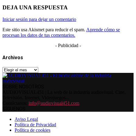
DEJA UNA RESPUESTA
Iniciar sesión para dejar un comentario
Este sitio usa Akismet para reducir el spam.
Aprende cómo se
procesan los datos de tus comentarios.
- Publicidad -
Archivos
Archivos
SOBRE NOSOTROS
AUDIOVISUAL451 | La web de la industria audiovisual. Cine,
Televisión, Internet, Videojuegos...
Contáctanos:
info@audiovisual451.com
SÍGUENOS
Aviso Legal
Política de Privacidad
Política de cookies