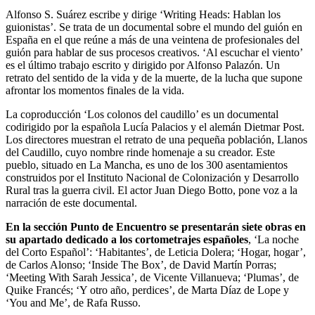
Alfonso S. Suárez escribe y dirige ‘Writing Heads: Hablan los
guionistas’. Se trata de un documental sobre el mundo del guión en
España en el que reúne a más de una veintena de profesionales del
guión para hablar de sus procesos creativos. ‘Al escuchar el viento’
es el último trabajo escrito y dirigido por Alfonso Palazón. Un
retrato del sentido de la vida y de la muerte, de la lucha que supone
afrontar los momentos finales de la vida.
La coproducción ‘Los colonos del caudillo’ es un documental
codirigido por la española Lucía Palacios y el alemán Dietmar Post.
Los directores muestran el retrato de una pequeña población, Llanos
del Caudillo, cuyo nombre rinde homenaje a su creador. Este
pueblo, situado en La Mancha, es uno de los 300 asentamientos
construidos por el Instituto Nacional de Colonización y Desarrollo
Rural tras la guerra civil. El actor Juan Diego Botto, pone voz a la
narración de este documental.
En la sección Punto de Encuentro se presentarán siete obras en
su apartado dedicado a los cortometrajes españoles
, ‘La noche
del Corto Español’: ‘Habitantes’, de Leticia Dolera; ‘Hogar, hogar’,
de Carlos Alonso; ‘Inside The Box’, de David Martín Porras;
‘Meeting With Sarah Jessica’, de Vicente Villanueva; ‘Plumas’, de
Quike Francés; ‘Y otro año, perdices’, de Marta Díaz de Lope y
‘You and Me’, de Rafa Russo.