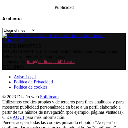
- Publicidad -
Archivos
Archivos
SOBRE NOSOTROS
AUDIOVISUAL451 | La web de la industria audiovisual. Cine,
Televisión, Internet, Videojuegos...
Contáctanos:
info@audiovisual451.com
SÍGUENOS
Aviso Legal
Política de Privacidad
Política de cookies
© 2023 Diseño web
Softdream
Utilizamos cookies propias y de terceros para fines analíticos y para
mostrarte publicidad personalizada en base a un perfil elaborado a
partir de tus hábitos de navegación (por ejemplo, páginas visitadas).
Clica
AQUÍ
para más información.
Puedes aceptar todas las cookies pulsando el botón “Aceptar” o
configurarlas o rechazar su uso pulsando el botón “Configurar”.