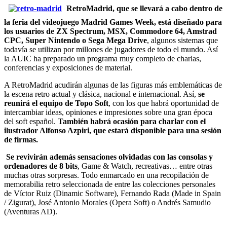
RetroMadrid, que se llevará a cabo dentro de
la feria del videojuego Madrid Games Week, está diseñado para
los usuarios de ZX Spectrum, MSX, Commodore 64, Amstrad
CPC, Super Nintendo o Sega Mega Drive
, algunos sistemas que
todavía se utilizan por millones de jugadores de todo el mundo. Así
la AUIC ha preparado un programa muy completo de charlas,
conferencias y exposiciones de material.
A RetroMadrid acudirán algunas de las figuras más emblemáticas de
la escena retro actual y clásica, nacional e internacional. Así,
se
reunirá el equipo de Topo Soft
, con los que habrá oportunidad de
intercambiar ideas, opiniones e impresiones sobre una gran época
del soft español.
También habrá ocasión para charlar con el
ilustrador Alfonso Azpiri, que estará disponible para una sesión
de firmas.
Se revivirán además sensaciones olvidadas con las consolas y
ordenadores de 8 bits
, Game & Watch, recreativas… entre otras
muchas otras sorpresas. Todo enmarcado en una recopilación de
memorabilia retro seleccionada de entre las colecciones personales
de Víctor Ruiz (Dinamic Software), Fernando Rada (Made in Spain
/ Zigurat), José Antonio Morales (Opera Soft) o Andrés Samudio
(Aventuras AD).