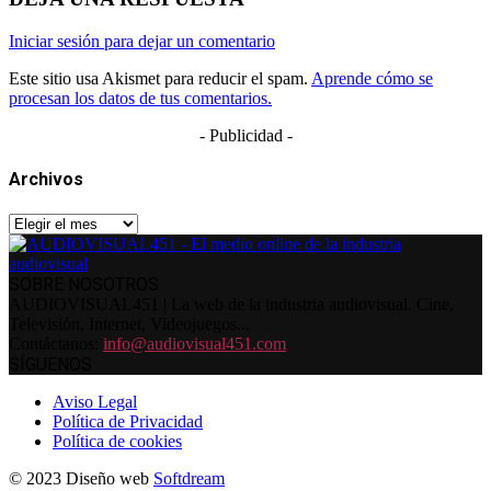
Iniciar sesión para dejar un comentario
Este sitio usa Akismet para reducir el spam.
Aprende cómo se
procesan los datos de tus comentarios.
- Publicidad -
Archivos
Archivos
SOBRE NOSOTROS
AUDIOVISUAL451 | La web de la industria audiovisual. Cine,
Televisión, Internet, Videojuegos...
Contáctanos:
info@audiovisual451.com
SÍGUENOS
Aviso Legal
Política de Privacidad
Política de cookies
© 2023 Diseño web
Softdream