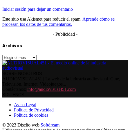
Iniciar sesión para dejar un comentario
Este sitio usa Akismet para reducir el spam.
Aprende cómo se
procesan los datos de tus comentarios.
- Publicidad -
Archivos
Archivos
SOBRE NOSOTROS
AUDIOVISUAL451 | La web de la industria audiovisual. Cine,
Televisión, Internet, Videojuegos...
Contáctanos:
info@audiovisual451.com
SÍGUENOS
Aviso Legal
Política de Privacidad
Política de cookies
© 2023 Diseño web
Softdream