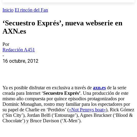
Inicio
El rincón del Fan
‘Secuestro Exprés’, nueva webserie en
AXN.es
Por
Redacción A451
-
16 octubre, 2012
Ya es posible disfrutar en exclusiva a través de
axn.es
de la serie
creada para Internet ‘
Secuestro Exprés’
. Una producción de este
mismo año compuesta por quince episodios protagonizados por
Dominic Monaghan, rostro muy familiar para los espectadores por
su papel de Charlie en ‘Perdidos’ (
«Not Pennys boat»
), Rick Gómez
(‘Sin City’), Jordan Belfi (‘Entourage’), Agnes Bruckner (‘Blood &
Chocolate’) y Bruce Davison (‘X-Men’).