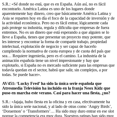
S.R.: «Sé donde no está, que es en España. Aún así, no es fácil
encontrarlo. América Latina es uno de los lugares donde
aparentemente hay dinero, creo que básicamente América Latina y
Asia se reparten hoy en día el foco de la capacidad de inversión y de
la actividad económica. Pero no es fácil entrar, lógicamente cada
país protege su industria, regula y dificulta que empresas de fuera
entremos. No es un dinero que está esperando a que alguien se lo
lleve a España, tienes que presentar un proyecto muy potente, que
les interese y encontrar la forma de compartir trabajo, propiedad
intelectual, explotación de negocio y ser capaz de hacerlo
cumpliendo la normativa de cuota europea y de cuota del país que
sea… Requiere ingeniería, pero es el camino. La industria de la
animación española tiene un nivel impresionante y hay que
explotarlo, si España no es mercado suficiente para las empresas que
todavía quedan en el sector, habrá que salir, sin complejos, a por
todas. Se puede hacer».
AV451: ‘Lucky Fred’ ha sido la única serie española que
Atresmedia Televisión ha incluido en la franja Neox Kidz que
puso en marcha este verano. Casi para hacer una fiesta, ¿no?
S.R.: «Jajaja, hubo fiesta en la oficina y en casa, efectivamente ha
sido la única serie nacional, y al lado de otras como ‘Angry Birds’,
‘Doraemon’ o ‘Transformers’… Ha sido muy duro entrar en ese slot
porque la competencia era muy dura. Nuestros ratings han sido muy