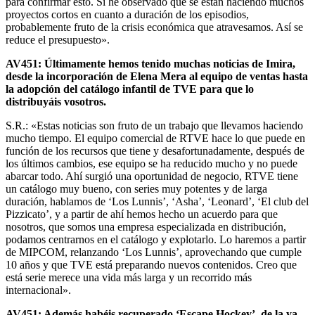
para confirmar esto. Sí he observado que se están haciendo muchos
proyectos cortos en cuanto a duración de los episodios,
probablemente fruto de la crisis económica que atravesamos. Así se
reduce el presupuesto».
AV451: Últimamente hemos tenido muchas noticias de Imira,
desde la incorporación de Elena Mera al equipo de ventas hasta
la adopción del catálogo infantil de TVE para que lo
distribuyáis vosotros.
S.R.: «Estas noticias son fruto de un trabajo que llevamos haciendo
mucho tiempo. El equipo comercial de RTVE hace lo que puede en
función de los recursos que tiene y desafortunadamente, después de
los últimos cambios, ese equipo se ha reducido mucho y no puede
abarcar todo. Ahí surgió una oportunidad de negocio, RTVE tiene
un catálogo muy bueno, con series muy potentes y de larga
duración, hablamos de ‘Los Lunnis’, ‘Asha’, ‘Leonard’, ‘El club del
Pizzicato’, y a partir de ahí hemos hecho un acuerdo para que
nosotros, que somos una empresa especializada en distribución,
podamos centrarnos en el catálogo y explotarlo. Lo haremos a partir
de MIPCOM, relanzando ‘Los Lunnis’, aprovechando que cumple
10 años y que TVE está preparando nuevos contenidos. Creo que
está serie merece una vida más larga y un recorrido más
internacional».
AV451: Además habéis recuperado ‘Escape Hockey’, de la ya