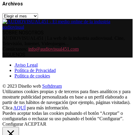
Archivos
Archivos
SOBRE NOSOTROS
AUDIOVISUAL451 | La web de la industria audiovisual. Cine,
Televisión, Internet, Videojuegos...
Contáctanos:
info@audiovisual451.com
SÍGUENOS
Aviso Legal
Política de Privacidad
Política de cookies
© 2023 Diseño web
Softdream
Utilizamos cookies propias y de terceros para fines analíticos y para
mostrarte publicidad personalizada en base a un perfil elaborado a
partir de tus hábitos de navegación (por ejemplo, páginas visitadas).
Clica
AQUÍ
para más información.
Puedes aceptar todas las cookies pulsando el botón “Aceptar” o
configurarlas o rechazar su uso pulsando el botón “Configurar”.
Configurar
ACEPTAR