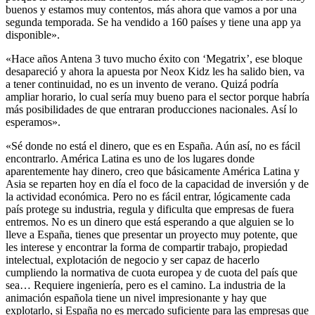
buenos y estamos muy contentos, más ahora que vamos a por una
segunda temporada. Se ha vendido a 160 países y tiene una app ya
disponible».
«Hace años Antena 3 tuvo mucho éxito con ‘Megatrix’, ese bloque
desapareció y ahora la apuesta por Neox Kidz les ha salido bien, va
a tener continuidad, no es un invento de verano. Quizá podría
ampliar horario, lo cual sería muy bueno para el sector porque habría
más posibilidades de que entraran producciones nacionales. Así lo
esperamos».
«Sé donde no está el dinero, que es en España. Aún así, no es fácil
encontrarlo. América Latina es uno de los lugares donde
aparentemente hay dinero, creo que básicamente América Latina y
Asia se reparten hoy en día el foco de la capacidad de inversión y de
la actividad económica. Pero no es fácil entrar, lógicamente cada
país protege su industria, regula y dificulta que empresas de fuera
entremos. No es un dinero que está esperando a que alguien se lo
lleve a España, tienes que presentar un proyecto muy potente, que
les interese y encontrar la forma de compartir trabajo, propiedad
intelectual, explotación de negocio y ser capaz de hacerlo
cumpliendo la normativa de cuota europea y de cuota del país que
sea… Requiere ingeniería, pero es el camino. La industria de la
animación española tiene un nivel impresionante y hay que
explotarlo, si España no es mercado suficiente para las empresas que