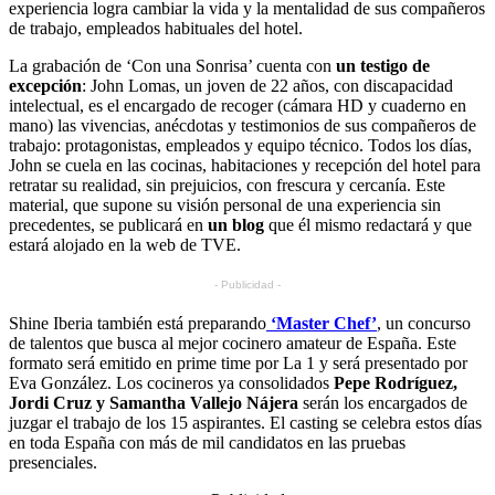
experiencia logra cambiar la vida y la mentalidad de sus compañeros
de trabajo, empleados habituales del hotel.
La grabación de ‘Con una Sonrisa’ cuenta con
un testigo de
excepción
: John Lomas, un joven de 22 años, con discapacidad
intelectual, es el encargado de recoger (cámara HD y cuaderno en
mano) las vivencias, anécdotas y testimonios de sus compañeros de
trabajo: protagonistas, empleados y equipo técnico. Todos los días,
John se cuela en las cocinas, habitaciones y recepción del hotel para
retratar su realidad, sin prejuicios, con frescura y cercanía. Este
material, que supone su visión personal de una experiencia sin
precedentes, se publicará en
un blog
que él mismo redactará y que
estará alojado en la web de TVE.
- Publicidad -
Shine Iberia también está preparando
‘Master Chef’
, un concurso
de talentos que busca al mejor cocinero amateur de España. Este
formato será emitido en prime time por La 1 y será presentado por
Eva González. Los cocineros ya consolidados
Pepe Rodríguez,
Jordi Cruz y Samantha Vallejo Nájera
serán los encargados de
juzgar el trabajo de los 15 aspirantes. El casting se celebra estos días
en toda España con más de mil candidatos en las pruebas
presenciales.