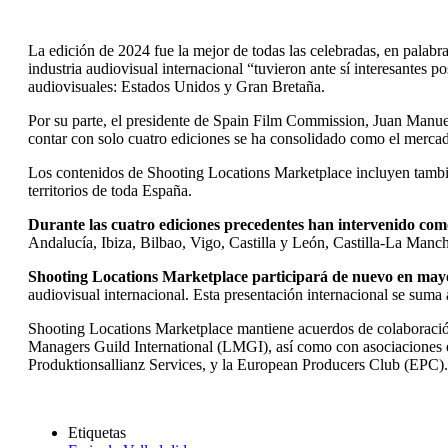
La edición de 2024 fue la mejor de todas las celebradas, en palabra
industria audiovisual internacional “tuvieron ante sí interesantes p
audiovisuales: Estados Unidos y Gran Bretaña.
Por su parte, el presidente de Spain Film Commission, Juan Manue
contar con solo cuatro ediciones se ha consolidado como el mercad
Los contenidos de Shooting Locations Marketplace incluyen también 
territorios de toda España.
Durante las cuatro ediciones precedentes han intervenido com
Andalucía, Ibiza, Bilbao, Vigo, Castilla y León, Castilla-La Man
Shooting Locations Marketplace participará de nuevo en may
audiovisual internacional. Esta presentación internacional se sum
Shooting Locations Marketplace mantiene acuerdos de colaboración
Managers Guild International (LMGI), así como con asociacione
Produktionsallianz Services, y la European Producers Club (EPC)
Etiquetas