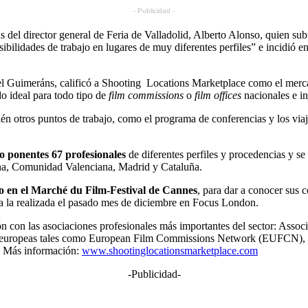
- Publicidad -
s del director general de Feria de Valladolid, Alberto Alonso, quien sub
osibilidades de trabajo en lugares de muy diferentes perfiles” e incidió
l Guimeráns, calificó a Shooting Locations Marketplace como el mercad
o ideal para todo tipo de
film commissions
o
film offices
nacionales e in
otros puntos de trabajo, como el programa de conferencias y los viajes
o ponentes 67 profesionales
de diferentes perfiles y procedencias y s
cha, Comunidad Valenciana, Madrid y Cataluña.
o en el Marché du Film-Festival de Cannes
, para dar a conocer sus 
a a la realizada el pasado mes de diciembre en Focus London.
 con las asociaciones profesionales más importantes del sector: Assoc
s europeas tales como European Film Commissions Network (EUFCN), 
. Más información:
www.shootinglocationsmarketplace.com
-Publicidad-