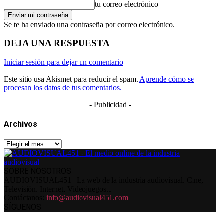
tu correo electrónico
Se te ha enviado una contraseña por correo electrónico.
DEJA UNA RESPUESTA
Iniciar sesión para dejar un comentario
Este sitio usa Akismet para reducir el spam.
Aprende cómo se
procesan los datos de tus comentarios.
- Publicidad -
Archivos
Archivos
SOBRE NOSOTROS
AUDIOVISUAL451 | La web de la industria audiovisual. Cine,
Televisión, Internet, Videojuegos...
Contáctanos:
info@audiovisual451.com
SÍGUENOS