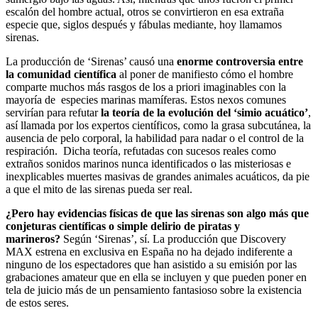
escalón del hombre actual, otros se convirtieron en esa extraña
especie que, siglos después y fábulas mediante, hoy llamamos
sirenas.
La producción de ‘Sirenas’ causó una
enorme controversia entre
la comunidad científica
al poner de manifiesto cómo el hombre
comparte muchos más rasgos de los a priori imaginables con la
mayoría de especies marinas mamíferas. Estos nexos comunes
servirían para refutar
la teoría de la evolución del ‘simio acuático’
,
así llamada por los expertos científicos, como la grasa subcutánea, la
ausencia de pelo corporal, la habilidad para nadar o el control de la
respiración. Dicha teoría, refutadas con sucesos reales como
extraños sonidos marinos nunca identificados o las misteriosas e
inexplicables muertes masivas de grandes animales acuáticos, da pie
a que el mito de las sirenas pueda ser real.
¿Pero hay evidencias físicas de que las sirenas son algo más que
conjeturas científicas o simple delirio de piratas y
marineros?
Según ‘Sirenas’, sí. La producción que Discovery
MAX estrena en exclusiva en España no ha dejado indiferente a
ninguno de los espectadores que han asistido a su emisión por las
grabaciones amateur que en ella se incluyen y que pueden poner en
tela de juicio más de un pensamiento fantasioso sobre la existencia
de estos seres.