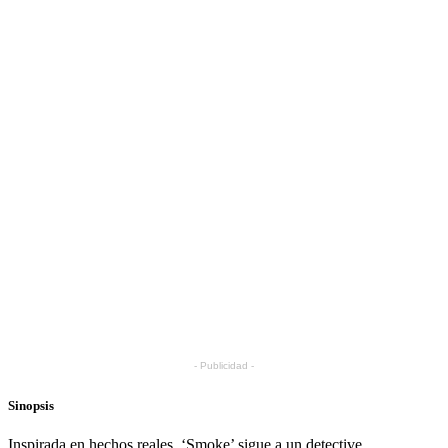
- Publicidad -
Sinopsis
Inspirada en hechos reales, ‘Smoke’ sigue a un detective