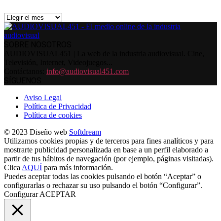
Archivos
SOBRE NOSOTROS
AUDIOVISUAL451 | La web de la industria audiovisual. Cine,
Televisión, Internet, Videojuegos...
Contáctanos:
info@audiovisual451.com
SÍGUENOS
Aviso Legal
Política de Privacidad
Política de cookies
© 2023 Diseño web
Softdream
Utilizamos cookies propias y de terceros para fines analíticos y para
mostrarte publicidad personalizada en base a un perfil elaborado a
partir de tus hábitos de navegación (por ejemplo, páginas visitadas).
Clica
AQUÍ
para más información.
Puedes aceptar todas las cookies pulsando el botón “Aceptar” o
configurarlas o rechazar su uso pulsando el botón “Configurar”.
Configurar
ACEPTAR