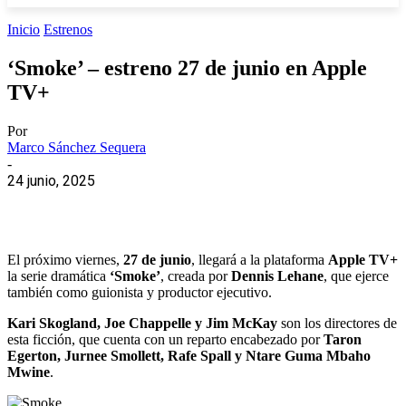
Inicio
Estrenos
‘Smoke’ – estreno 27 de junio en Apple
TV+
Por
Marco Sánchez Sequera
-
24 junio, 2025
El próximo viernes,
27 de junio
, llegará a la plataforma
Apple TV+
la serie dramática
‘Smoke’
, creada por
Dennis Lehane
, que ejerce
también como guionista y productor ejecutivo.
Kari Skogland, Joe Chappelle y Jim McKay
son los directores de
esta ficción, que cuenta con un reparto encabezado por
Taron
Egerton, Jurnee Smollett, Rafe Spall y Ntare Guma Mbaho
Mwine
.