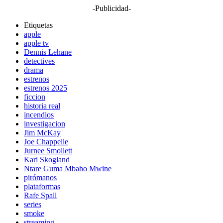
-Publicidad-
Etiquetas
apple
apple tv
Dennis Lehane
detectives
drama
estrenos
estrenos 2025
ficcion
historia real
incendios
investigacion
Jim McKay
Joe Chappelle
Jurnee Smollett
Kari Skogland
Ntare Guma Mbaho Mwine
pirómanos
plataformas
Rafe Spall
series
smoke
streaming