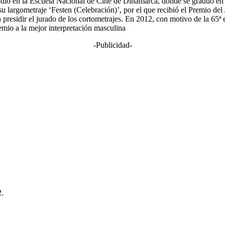
 en la Escuela Nacional de Cine de Dinamarca, donde se graduó en 199
 su largometraje ‘Festen (Celebración)’, por el que recibió el Premio de
 presidir el jurado de los cortometrajes. En 2012, con motivo de la 65ª 
emio a la mejor interpretación masculina
-Publicidad-
2.