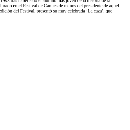
3 tras haber sido el alumno más joven de la historia de la
l Jurado en el Festival de Cannes de manos del presidente de aquel
edición del Festival, presentó su muy celebrada ‘La caza’, que