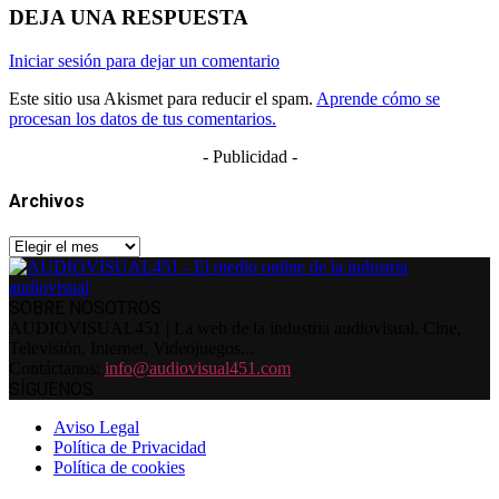
DEJA UNA RESPUESTA
Iniciar sesión para dejar un comentario
Este sitio usa Akismet para reducir el spam.
Aprende cómo se
procesan los datos de tus comentarios.
- Publicidad -
Archivos
Archivos
SOBRE NOSOTROS
AUDIOVISUAL451 | La web de la industria audiovisual. Cine,
Televisión, Internet, Videojuegos...
Contáctanos:
info@audiovisual451.com
SÍGUENOS
Aviso Legal
Política de Privacidad
Política de cookies