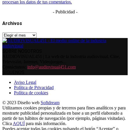
procesan los datos de tus comentarios.
- Publicidad -
Archivos
Archivos
SOBRE NOSOTROS
AUDIOVISUAL451 | La web de la industria audiovisual. Cine,
Televisión, Internet, Videojuegos...
Contáctanos:
info@audiovisual451.com
SÍGUENOS
Aviso Legal
Política de Privacidad
Política de cookies
© 2023 Diseño web
Softdream
Utilizamos cookies propias y de terceros para fines analíticos y para
mostrarte publicidad personalizada en base a un perfil elaborado a
partir de tus hábitos de navegación (por ejemplo, páginas visitadas).
Clica
AQUÍ
para más información.
Puedes aceptar todas las cookies pulsando el botón “Aceptar” o