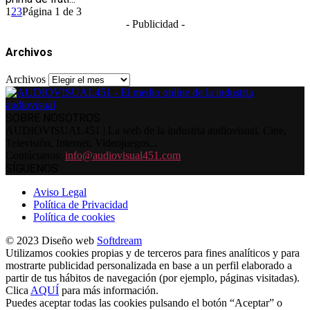
1
2
3
Página 1 de 3
- Publicidad -
Archivos
Archivos
SOBRE NOSOTROS
AUDIOVISUAL451 | La web de la industria audiovisual. Cine,
Televisión, Internet, Videojuegos...
Contáctanos:
info@audiovisual451.com
SÍGUENOS
Aviso Legal
Política de Privacidad
Política de cookies
© 2023 Diseño web
Softdream
Utilizamos cookies propias y de terceros para fines analíticos y para
mostrarte publicidad personalizada en base a un perfil elaborado a
partir de tus hábitos de navegación (por ejemplo, páginas visitadas).
Clica
AQUÍ
para más información.
Puedes aceptar todas las cookies pulsando el botón “Aceptar” o