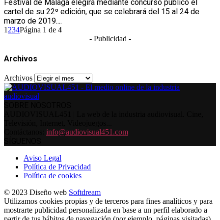
Festival de Málaga elegirá mediante concurso público el
cartel de su 22º edición, que se celebrará del 15 al 24 de
marzo de 2019....
1
2
3
4
Página 1 de 4
- Publicidad -
Archivos
Archivos
SOBRE NOSOTROS
AUDIOVISUAL451 | La web de la industria audiovisual. Cine,
Televisión, Internet, Videojuegos...
Contáctanos:
info@audiovisual451.com
SÍGUENOS
Aviso Legal
Política de Privacidad
Política de cookies
© 2023 Diseño web
Softdream
Utilizamos cookies propias y de terceros para fines analíticos y para
mostrarte publicidad personalizada en base a un perfil elaborado a
partir de tus hábitos de navegación (por ejemplo, páginas visitadas).