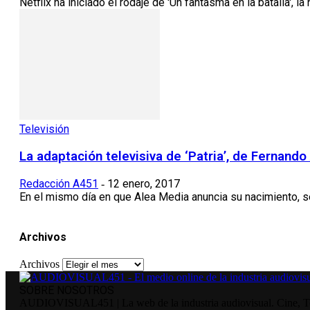
Netflix ha iniciado el rodaje de 'Un fantasma en la batalla', la
Televisión
La adaptación televisiva de ‘Patria’, de Fernand
Redacción A451
12 enero, 2017
-
En el mismo día en que Alea Media anuncia su nacimiento, se d
Archivos
Archivos
SOBRE NOSOTROS
AUDIOVISUAL451 | La web de la industria audiovisual. Cine, Tele