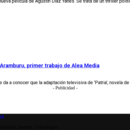
 nueva película de Agustín Díaz Yanes. Se trata de un thriller polític
o Aramburu, primer trabajo de Alea Media
a a conocer que la adaptación televisiva de 'Patria', novela de é
- Publicidad -
visión, Internet, Videojuegos...