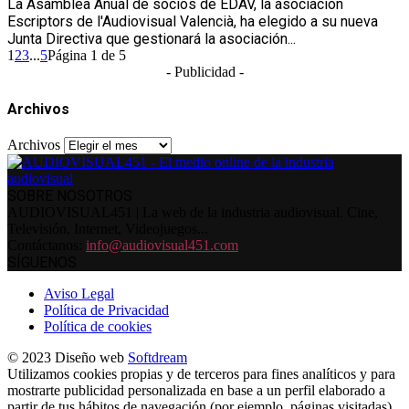
La Asamblea Anual de socios de EDAV, la asociación
Escriptors de l'Audiovisual Valencià, ha elegido a su nueva
Junta Directiva que gestionará la asociación...
1
2
3
...
5
Página 1 de 5
- Publicidad -
Archivos
Archivos
SOBRE NOSOTROS
AUDIOVISUAL451 | La web de la industria audiovisual. Cine,
Televisión, Internet, Videojuegos...
Contáctanos:
info@audiovisual451.com
SÍGUENOS
Aviso Legal
Política de Privacidad
Política de cookies
© 2023 Diseño web
Softdream
Utilizamos cookies propias y de terceros para fines analíticos y para
mostrarte publicidad personalizada en base a un perfil elaborado a
partir de tus hábitos de navegación (por ejemplo, páginas visitadas).