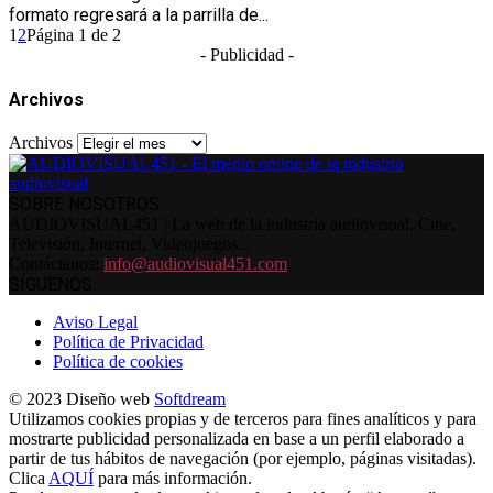
formato regresará a la parrilla de...
1
2
Página 1 de 2
- Publicidad -
Archivos
Archivos
SOBRE NOSOTROS
AUDIOVISUAL451 | La web de la industria audiovisual. Cine,
Televisión, Internet, Videojuegos...
Contáctanos:
info@audiovisual451.com
SÍGUENOS
Aviso Legal
Política de Privacidad
Política de cookies
© 2023 Diseño web
Softdream
Utilizamos cookies propias y de terceros para fines analíticos y para
mostrarte publicidad personalizada en base a un perfil elaborado a
partir de tus hábitos de navegación (por ejemplo, páginas visitadas).
Clica
AQUÍ
para más información.