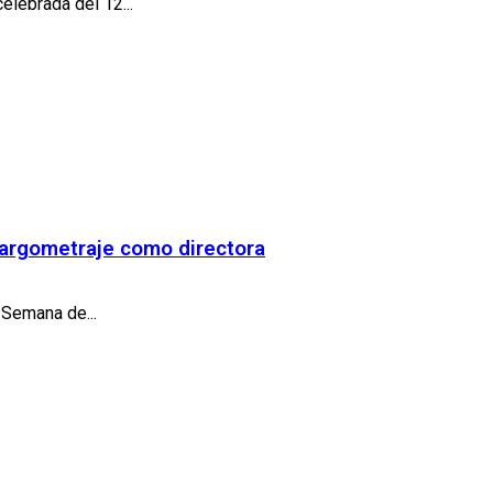
elebrada del 12...
 largometraje como directora
 Semana de...