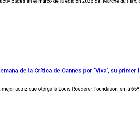
tividades en el marco de la edición 2026 del Marché du Film, c
Semana de la Crítica de Cannes por ‘Viva’, su primer
a mejor actriz que otorga la Louis Roederer Foundation, en la 65ª