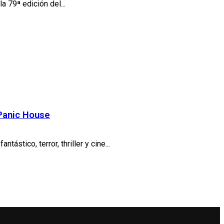
a 79ª edición del...
 Panic House
tico, terror, thriller y cine...