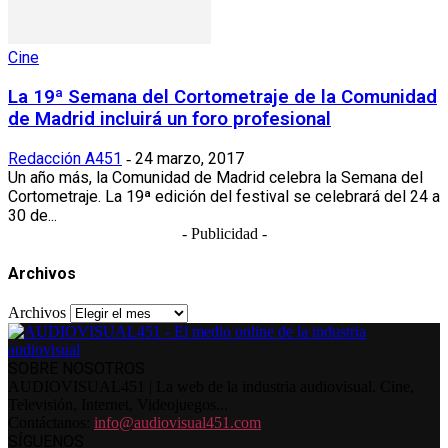
Cine
La 19ª Semana del Cortometraje de la Comunidad
de Madrid incluirá un foro profesional
Redacción A451
24 marzo, 2017
-
Un año más, la Comunidad de Madrid celebra la Semana del
Cortometraje. La 19ª edición del festival se celebrará del 24 a
30 de...
- Publicidad -
Archivos
Archivos
SOBRE NOSOTROS
AUDIOVISUAL451 | La web de la industria audiovisual. Cine,
Televisión, Internet, Videojuegos...
Contáctanos:
info@audiovisual451.com
SÍGUENOS