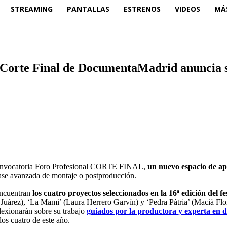
STREAMING
PANTALLAS
ESTRENOS
VIDEOS
MÁ
l Corte Final de DocumentaMadrid anuncia s
convocatoria Foro Profesional CORTE FINAL,
un nuevo espacio de ap
fase avanzada de montaje o postproducción.
 encuentran
los cuatro proyectos seleccionados en la 16ª edición del fe
 Juárez), ‘La Mami’ (Laura Herrero Garvín) y ‘Pedra Pàtria’ (Macià Flor
flexionarán sobre su trabajo
guiados por la productora y experta en 
los cuatro de este año.