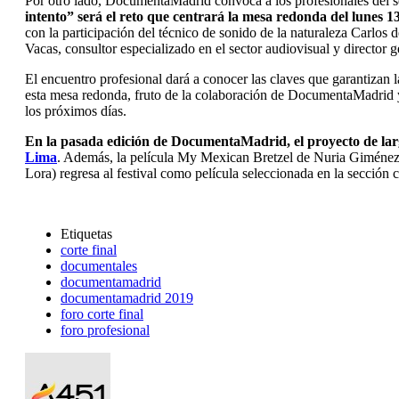
Por otro lado, DocumentaMadrid convoca a los profesionales del sect
intento” será el reto que centrará la mesa redonda del lunes 1
con la participación del técnico de sonido de la naturaleza Carlo
Vacas, consultor especializado en el sector audiovisual y director 
El encuentro profesional dará a conocer las claves que garantizan l
esta mesa redonda, fruto de la colaboración de DocumentaMadrid y 
los próximos días.
En la pasada edición de DocumentaMadrid, el proyecto de lar
Lima
. Además, la película My Mexican Bretzel de Nuria Giménez ob
Lora) regresa al festival como película seleccionada en la sección c
Etiquetas
corte final
documentales
documentamadrid
documentamadrid 2019
foro corte final
foro profesional