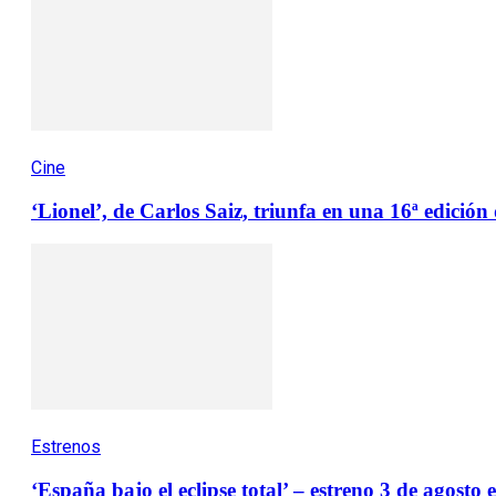
Cine
‘Lionel’, de Carlos Saiz, triunfa en una 16ª edició
Estrenos
‘España bajo el eclipse total’ – estreno 3 de agosto