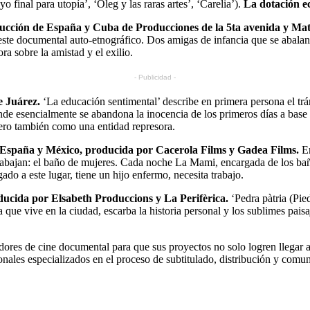
 final para utopía’, ‘Oleg y las raras artes’, ‘Carelia’).
La dotación e
oducción de España y Cuba de Producciones de la 5ta avenida y Ma
e este documental auto-etnográfico. Dos amigas de infancia que se abala
ra sobre la amistad y el exilio.
- Publicidad -
e Juárez.
‘La educación sentimental’ describe en primera persona el tráns
de esencialmente se abandona la inocencia de los primeros días a base d
ero también como una entidad represora.
España y México, producida por Cacerola Films y Gadea Films.
E
rabajan: el baño de mujeres. Cada noche La Mami, encargada de los baños
ado a este lugar, tiene un hijo enfermo, necesita trabajo.
ducida por Elsabeth Produccions y La Perifèrica.
‘Pedra pàtria (Pied
ta que vive en la ciudad, escarba la historia personal y los sublimes 
 de cine documental para que sus proyectos no solo logren llegar a 
ales especializados en el proceso de subtitulado, distribución y comuni