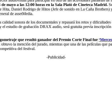
or audiovisual para participar en otra de las actividades paralelas de 
3 de mayo a las 12:00 horas en la Sala Plató de Cineteca Madrid.
Se
s de Hita, Daniel Rodrigo de Hitos (Jefe de sonido en La Caña Brother
general de assetMedia.
a calidad sonora de los documentales y repasará los retos y dificultades
el estudio de grabación DRAX audio, será gratuita previa inscripción a 
gometraje que resultó ganador del Premio Corte Final fue
‘Merced
tuvo la mención del jurado, mientras que una de las películas que part
ompetitiva del festival.
-Publicidad-