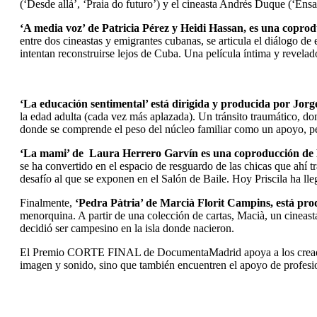
(‘Desde allá’, ‘Praia do futuro’) y el cineasta Andrés Duque (‘Ensayo
‘A media voz’ de Patricia Pérez y Heidi Hassan, es una copr
entre dos cineastas y emigrantes cubanas, se articula el diálogo d
intentan reconstruirse lejos de Cuba. Una película íntima y revelado
‘La educación sentimental’ está dirigida y producida por Jorg
la edad adulta (cada vez más aplazada). Un tránsito traumático, don
donde se comprende el peso del núcleo familiar como un apoyo, p
‘La mami’ de Laura Herrero Garvín es una coproducción de 
se ha convertido en el espacio de resguardo de las chicas que ahí t
desafío al que se exponen en el Salón de Baile. Hoy Priscila ha lleg
Finalmente,
‘Pedra Pàtria’ de Marcià Florit Campins, está pro
menorquina. A partir de una colección de cartas, Macià, un cineas
decidió ser campesino en la isla donde nacieron.
El Premio CORTE FINAL de DocumentaMadrid apoya a los creadores
imagen y sonido, sino que también encuentren el apoyo de profesion