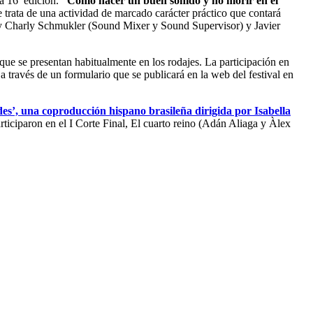
la 16ª edición.
“Cómo hacer un buen sonido y no morir en el
 trata de una actividad de marcado carácter práctico que contará
s) y Charly Schmukler (Sound Mixer y Sound Supervisor) y Javier
 que se presentan habitualmente en los rodajes. La participación en
través de un formulario que se publicará en la web del festival en
es’, una coproducción hispano brasileña dirigida por Isabella
iciparon en el I Corte Final, El cuarto reino (Adán Aliaga y Àlex