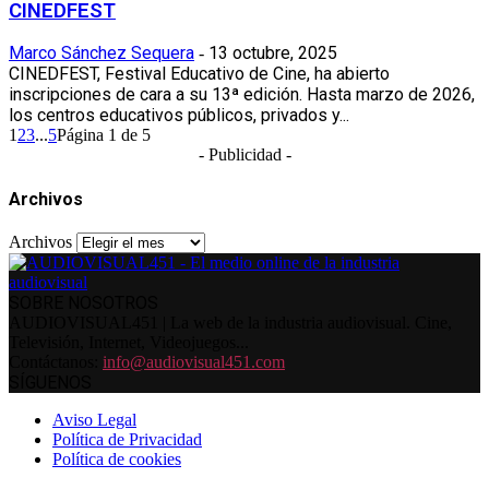
CINEDFEST
Marco Sánchez Sequera
13 octubre, 2025
-
CINEDFEST, Festival Educativo de Cine, ha abierto
inscripciones de cara a su 13ª edición. Hasta marzo de 2026,
los centros educativos públicos, privados y...
1
2
3
...
5
Página 1 de 5
- Publicidad -
Archivos
Archivos
SOBRE NOSOTROS
AUDIOVISUAL451 | La web de la industria audiovisual. Cine,
Televisión, Internet, Videojuegos...
Contáctanos:
info@audiovisual451.com
SÍGUENOS
Aviso Legal
Política de Privacidad
Política de cookies