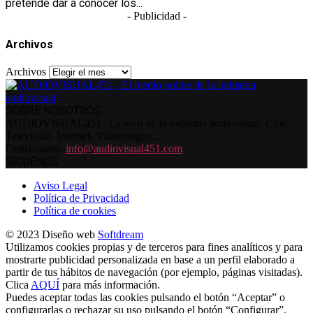
pretende dar a conocer los...
- Publicidad -
Archivos
Archivos
SOBRE NOSOTROS
AUDIOVISUAL451 | La web de la industria audiovisual. Cine,
Televisión, Internet, Videojuegos...
Contáctanos:
info@audiovisual451.com
SÍGUENOS
Aviso Legal
Política de Privacidad
Política de cookies
© 2023 Diseño web
Softdream
Utilizamos cookies propias y de terceros para fines analíticos y para
mostrarte publicidad personalizada en base a un perfil elaborado a
partir de tus hábitos de navegación (por ejemplo, páginas visitadas).
Clica
AQUÍ
para más información.
Puedes aceptar todas las cookies pulsando el botón “Aceptar” o
configurarlas o rechazar su uso pulsando el botón “Configurar”.