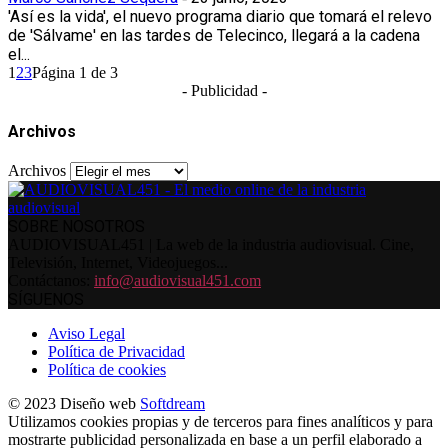
'Así es la vida', el nuevo programa diario que tomará el relevo
de 'Sálvame' en las tardes de Telecinco, llegará a la cadena
el...
1
2
3
Página 1 de 3
- Publicidad -
Archivos
Archivos
SOBRE NOSOTROS
AUDIOVISUAL451 | La web de la industria audiovisual. Cine,
Televisión, Internet, Videojuegos...
Contáctanos:
info@audiovisual451.com
SÍGUENOS
Aviso Legal
Política de Privacidad
Política de cookies
© 2023 Diseño web
Softdream
Utilizamos cookies propias y de terceros para fines analíticos y para
mostrarte publicidad personalizada en base a un perfil elaborado a