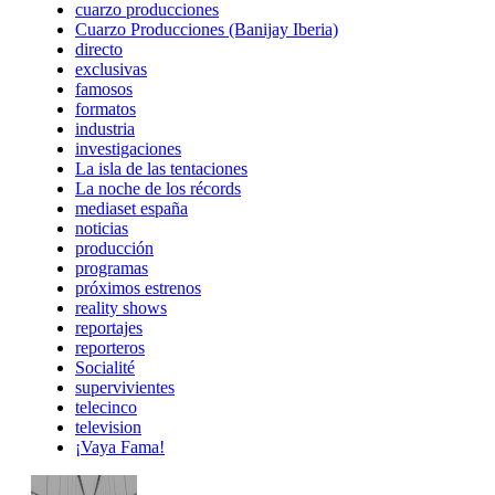
cuarzo producciones
Cuarzo Producciones (Banijay Iberia)
directo
exclusivas
famosos
formatos
industria
investigaciones
La isla de las tentaciones
La noche de los récords
mediaset españa
noticias
producción
programas
próximos estrenos
reality shows
reportajes
reporteros
Socialité
supervivientes
telecinco
television
¡Vaya Fama!