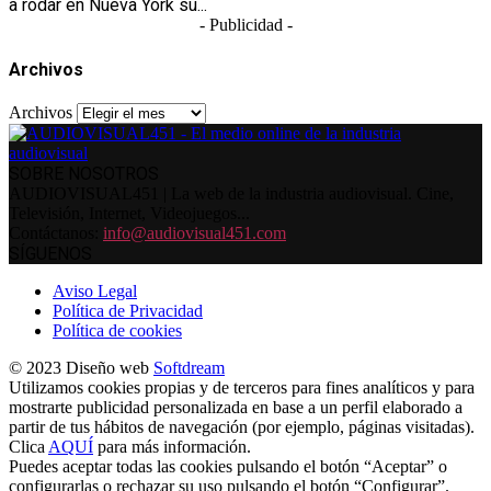
a rodar en Nueva York su...
- Publicidad -
Archivos
Archivos
SOBRE NOSOTROS
AUDIOVISUAL451 | La web de la industria audiovisual. Cine,
Televisión, Internet, Videojuegos...
Contáctanos:
info@audiovisual451.com
SÍGUENOS
Aviso Legal
Política de Privacidad
Política de cookies
© 2023 Diseño web
Softdream
Utilizamos cookies propias y de terceros para fines analíticos y para
mostrarte publicidad personalizada en base a un perfil elaborado a
partir de tus hábitos de navegación (por ejemplo, páginas visitadas).
Clica
AQUÍ
para más información.
Puedes aceptar todas las cookies pulsando el botón “Aceptar” o
configurarlas o rechazar su uso pulsando el botón “Configurar”.