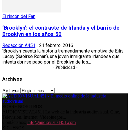
El rincón del Fan
‘Brooklyn’: el contraste de Irlanda y el barrio de
Brooklyn en los años 50
Redacción A451
21 febrero, 2016
-
'Brooklyn' cuenta la historia tremendamente emotiva de Eilis
Lacey (Saoirse Ronan), una joven inmigrante irlandesa que
intenta abrirse paso por el Brooklyn de los...
- Publicidad -
Archivos
Archivos
SOBRE NOSOTROS
AUDIOVISUAL451 | La web de la industria audiovisual. Cine,
Televisión, Internet, Videojuegos...
Contáctanos:
info@audiovisual451.com
SÍGUENOS