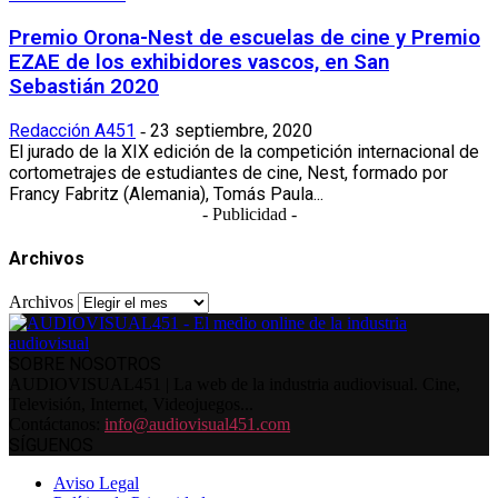
Premio Orona-Nest de escuelas de cine y Premio
EZAE de los exhibidores vascos, en San
Sebastián 2020
Redacción A451
23 septiembre, 2020
-
El jurado de la XIX edición de la competición internacional de
cortometrajes de estudiantes de cine, Nest, formado por
Francy Fabritz (Alemania), Tomás Paula...
- Publicidad -
Archivos
Archivos
SOBRE NOSOTROS
AUDIOVISUAL451 | La web de la industria audiovisual. Cine,
Televisión, Internet, Videojuegos...
Contáctanos:
info@audiovisual451.com
SÍGUENOS
Aviso Legal