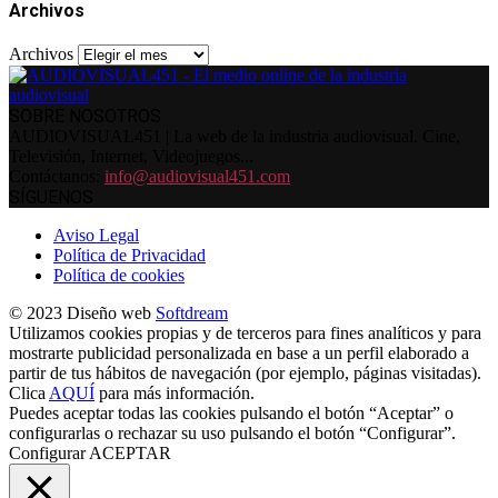
Archivos
Archivos
SOBRE NOSOTROS
AUDIOVISUAL451 | La web de la industria audiovisual. Cine,
Televisión, Internet, Videojuegos...
Contáctanos:
info@audiovisual451.com
SÍGUENOS
Aviso Legal
Política de Privacidad
Política de cookies
© 2023 Diseño web
Softdream
Utilizamos cookies propias y de terceros para fines analíticos y para
mostrarte publicidad personalizada en base a un perfil elaborado a
partir de tus hábitos de navegación (por ejemplo, páginas visitadas).
Clica
AQUÍ
para más información.
Puedes aceptar todas las cookies pulsando el botón “Aceptar” o
configurarlas o rechazar su uso pulsando el botón “Configurar”.
Configurar
ACEPTAR