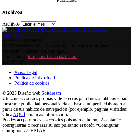
- Publicidad -
Archivos
Archivos
SOBRE NOSOTROS
AUDIOVISUAL451 | La web de la industria audiovisual. Cine,
Televisión, Internet, Videojuegos...
Contáctanos:
info@audiovisual451.com
SÍGUENOS
Aviso Legal
Política de Privacidad
Política de cookies
© 2023 Diseño web
Softdream
Utilizamos cookies propias y de terceros para fines analíticos y para
mostrarte publicidad personalizada en base a un perfil elaborado a
partir de tus hábitos de navegación (por ejemplo, páginas visitadas).
Clica
AQUÍ
para más información.
Puedes aceptar todas las cookies pulsando el botón “Aceptar” o
configurarlas o rechazar su uso pulsando el botón “Configurar”.
Configurar
ACEPTAR