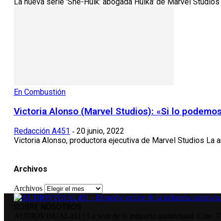
La nueva serie 'She-Hulk: abogada Hulka' de Marvel Studios 
En Combustión
Victoria Alonso (Marvel Studios): «Si lo podemo
Redacción A451
20 junio, 2022
-
Victoria Alonso, productora ejecutiva de Marvel Studios La 
Archivos
Archivos
SOBRE NOSOTROS
AUDIOVISUAL451 | La web de la industria audiovisual. Cine, Tele