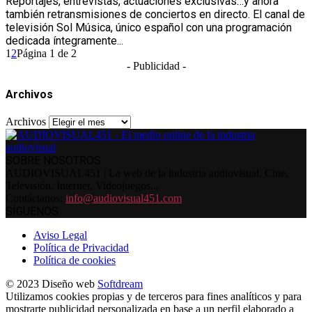
Reportajes, entrevistas, actuaciones exclusivas…y ahora
también retransmisiones de conciertos en directo. El canal de
televisión Sol Música, único español con una programación
dedicada íntegramente...
1
2
Página 1 de 2
- Publicidad -
Archivos
Archivos
SOBRE NOSOTROS
AUDIOVISUAL451 | La web de la industria audiovisual. Cine,
Televisión, Internet, Videojuegos...
Contáctanos:
info@audiovisual451.com
SÍGUENOS
Aviso Legal
Política de Privacidad
Política de cookies
© 2023 Diseño web
Softdream
Utilizamos cookies propias y de terceros para fines analíticos y para
mostrarte publicidad personalizada en base a un perfil elaborado a