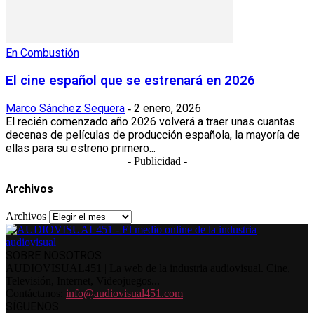
En Combustión
El cine español que se estrenará en 2026
Marco Sánchez Sequera
2 enero, 2026
-
El recién comenzado año 2026 volverá a traer unas cuantas
decenas de películas de producción española, la mayoría de
ellas para su estreno primero...
- Publicidad -
Archivos
Archivos
SOBRE NOSOTROS
AUDIOVISUAL451 | La web de la industria audiovisual. Cine,
Televisión, Internet, Videojuegos...
Contáctanos:
info@audiovisual451.com
SÍGUENOS