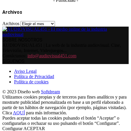
- Publicidad -
Archivos
Archivos
SOBRE NOSOTROS
AUDIOVISUAL451 | La web de la industria audiovisual. Cine,
Televisión, Internet, Videojuegos...
Contáctanos:
info@audiovisual451.com
SÍGUENOS
Aviso Legal
Política de Privacidad
Política de cookies
© 2023 Diseño web
Softdream
Utilizamos cookies propias y de terceros para fines analíticos y para
mostrarte publicidad personalizada en base a un perfil elaborado a
partir de tus hábitos de navegación (por ejemplo, páginas visitadas).
Clica
AQUÍ
para más información.
Puedes aceptar todas las cookies pulsando el botón “Aceptar” o
configurarlas o rechazar su uso pulsando el botón “Configurar”.
Configurar
ACEPTAR