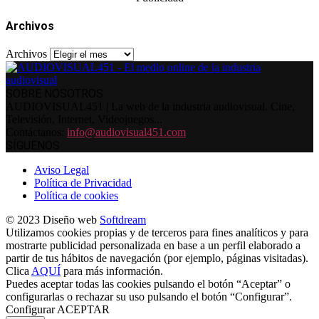
Archivos
Archivos
SOBRE NOSOTROS
AUDIOVISUAL451 | La web de la industria audiovisual. Cine,
Televisión, Internet, Videojuegos...
Contáctanos:
info@audiovisual451.com
SÍGUENOS
Aviso Legal
Política de Privacidad
Política de cookies
© 2023 Diseño web
Softdream
Utilizamos cookies propias y de terceros para fines analíticos y para
mostrarte publicidad personalizada en base a un perfil elaborado a
partir de tus hábitos de navegación (por ejemplo, páginas visitadas).
Clica
AQUÍ
para más información.
Puedes aceptar todas las cookies pulsando el botón “Aceptar” o
configurarlas o rechazar su uso pulsando el botón “Configurar”.
Configurar
ACEPTAR