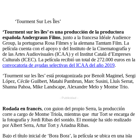
‘Tourment Sur Les Îles’
‘Tourment sur les îles’ es una producción de la productora
española Andergraun Films
, junto a la francesa Idéale Audience
Group, la portuguesa Rosa Filmes y la alemana Tamtam Film. La
película cuenta con el apoyo y del Instituto de la Cinematografía y
de las Artes Audiovisuales (ICAA) y el Institut Català d’Empreses
Culturals (ICEC). La película recibió un total de 272.000 euros en la
convocatoria de ayudas selectivas del ICAA del año 2019
.
‘Tourment sur les îles’ está protagonizada por Benoît Magimel, Sergi
López, Cécile Guilbert, Matahi Pambrun, Marc Susini, Lluís Serrat,
Shanna Pahoa, Mike Landscape, Alexandre Melo y Montse Trio.
- Publicidad -
Rodada en francés
, con guion del propio Serra, la producción
corre a cargo de Montse Triola, mientras que rtur Tort se encarga de
la fotografía y Jordi Ribas del sonido. El montaje ha sido realizado
por Albert Serra, Artur Tort y Ariadna Ribas.
Bajo el título inicial de ‘Bora Bora’, la película se ubica en una isla