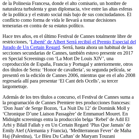
de la Polinesia Francesa, donde el alto comisario, un hombre de
naturaleza turbulenta y gran diplomacia, vive entre las altas esferas
de la política y el estrato social más bajo de sus conciudadanos. El
conflicto como forma de vida le llevará a tomar decisiones
temerarias en contra de su estatus político.
Hace tres años, en el último Festival de Cannes totalmente libre de
restricciones, ‘
Liberté’ de Albert Serrá recibió el Premio Especial del
Jurado de Un Certain Regard
. Serrá, hasta ahora un habitual de las
secciones secundarias de Cannes, también estuvo presente en 2017
en Special Screenings con ‘La Mort De Louis XIV’, una
coproducción de España, Francia y Portugal y anteriormente, otros
dos títulos de Serra: ‘Honor de cavalleria’, su segunda película, se
presentó en la edición de Cannes 2006, mientras que en el año 2008
regresaría allí para presentar ‘El Cant dels Ocells’, su tercer
largometraje.
Además de los tres títulos a concurso, el Festival de Cannes suma a
la programación de Cannes Premiere tres producciones francesas:
‘Don Juan’ de Serge Bozon, ‘La Nuit Du 12’ de Dominik Moll y
‘Chronique D’une Liaison Passagère’ de Emmanuel Mouret. En
Midnight screenings entra la producción belga ‘Rebel’ de Adil El
Arbi y Bilall Fallah y en Un Certain Regard ‘Plus Que Jamais’ de
Emily Atef (Alemania y Francia), ‘Mediterranean Fever’ de Maha
Haj (Palestina), ‘Le Bleu Du Caftan’ de Maryam Touzani