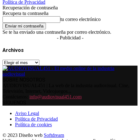
Política de Privacidad
Recuperación de contraseña
Recupera tu contraseña
tu correo electrónico
Se te ha enviado una contraseña por correo electrónico.
- Publicidad -
Archivos
Archivos
SOBRE NOSOTROS
AUDIOVISUAL451 | La web de la industria audiovisual. Cine,
Televisión, Internet, Videojuegos...
Contáctanos:
info@audiovisual451.com
SÍGUENOS
Aviso Legal
Política de Privacidad
Política de cookies
© 2023 Diseño web
Softdream