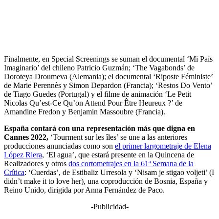
Finalmente, en Special Screenings se suman el documental ‘Mi País
Imaginario’ del chileno Patricio Guzmán; ‘The Vagabonds’ de
Doroteya Droumeva (Alemania); el documental ‘Riposte Féministe’
de Marie Perennès y Simon Depardon (Francia); ‘Restos Do Vento’
de Tiago Guedes (Portugal) y el filme de animación ‘Le Petit
Nicolas Qu’est-Ce Qu’on Attend Pour Être Heureux ?’ de
Amandine Fredon y Benjamin Massoubre (Francia).
España contará con una representación más que digna en
Cannes 2022,
‘Tourment sur les îles’ se une a las anteriores
producciones anunciadas como son
el primer largometraje de Elena
López Riera
, ‘El agua’, que estará presente en la Quincena de
Realizadores y otros
dos cortometrajes en la 61ª Semana de la
Crítica
: ‘Cuerdas’, de Estibaliz Urresola y ‘Nisam je stigao voljeti’ (I
didn’t make it to love her), una coproducción de Bosnia, España y
Reino Unido, dirigida por Anna Fernández de Paco.
-Publicidad-