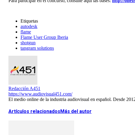
Para participar en el concurso, consulte aquí las bases:
http://one
Etiquetas
autodesk
flame
Flame User Group Iberia
shotgun
tangram solutions
Redacción A451
https://www.audiovisual451.com/
El medio online de la industria audiovisual en español. Desde 201
Artículos relacionados
Más del autor