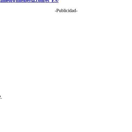
frameofwhiteiberia.com/es_ES/
-Publicidad-
2.