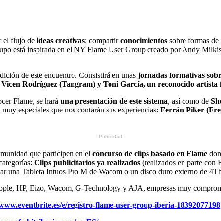
 el flujo de
ideas creativas
; compartir
conocimientos
sobre formas de 
e grupo está inspirada en el NY Flame User Group creado por Andy Milki
dición de este encuentro. Consistirá en unas
jornadas formativas sobr
 Vicen Rodríguez (Tangram) y Toni García, un reconocido artista 
nocer Flame, se hará
una presentación de este sistema
, así como de
Sh
os muy especiales que nos contarán sus experiencias:
Ferrán Piker (Fre
- Publicidad -
omunidad que participen en el
concurso de clips basado en Flame
dond
categorías:
Clips publicitarios ya realizados
(realizados en parte con
nar una Tableta Intuos Pro M de Wacom o un disco duro externo de 4T
e Apple, HP, Eizo, Wacom, G-Technology y AJA, empresas muy compromet
/www.eventbrite.es/e/registro-flame-user-group-iberia-18392077198