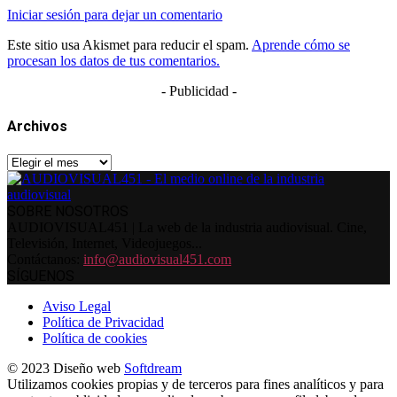
Iniciar sesión para dejar un comentario
Este sitio usa Akismet para reducir el spam.
Aprende cómo se
procesan los datos de tus comentarios.
- Publicidad -
Archivos
Archivos
SOBRE NOSOTROS
AUDIOVISUAL451 | La web de la industria audiovisual. Cine,
Televisión, Internet, Videojuegos...
Contáctanos:
info@audiovisual451.com
SÍGUENOS
Aviso Legal
Política de Privacidad
Política de cookies
© 2023 Diseño web
Softdream
Utilizamos cookies propias y de terceros para fines analíticos y para