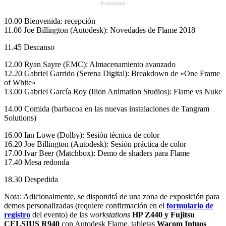
- Publicidad -
10.00 Bienvenida: recepción
11.00 Joe Billington (Autodesk): Novedades de Flame 2018
11.45 Descanso
12.00 Ryan Sayre (EMC): Almacenamiento avanzado
12.20 Gabriel Garrido (Serena Digital): Breakdown de «One Frame
of White»
13.00 Gabriel García Roy (Ilion Animation Studios): Flame vs Nuke
14.00 Comida (barbacoa en las nuevas instalaciones de Tangram
Solutions)
16.00 Ian Lowe (Dolby): Sesión técnica de color
16.20 Joe Billington (Autodesk): Sesión práctica de color
17.00 Ivar Beer (Matchbox): Demo de shaders para Flame
17.40 Mesa redonda
18.30 Despedida
Nota: Adicionalmente, se dispondrá de una zona de exposición para
demos personalizadas (requiere confirmación en el
formulario de
registro
del evento) de las
w
orkstations
HP Z440 y Fujitsu
CELSIUS R940
con Autodesk Flame, tabletas
Wacom Intuos