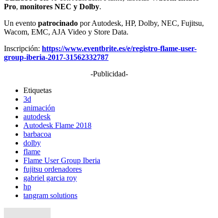
Pro
,
monitores NEC y Dolby
.
Un evento
patrocinado
por Autodesk, HP, Dolby, NEC, Fujitsu,
Wacom, EMC, AJA Video y Store Data.
Inscripción:
https://www.eventbrite.es/e/registro-flame-user-
group-iberia-2017-31562332787
-Publicidad-
Etiquetas
3d
animación
autodesk
Autodesk Flame 2018
barbacoa
dolby
flame
Flame User Group Iberia
fujitsu ordenadores
gabriel garcia roy
hp
tangram solutions